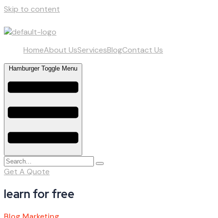
Skip to content
Home
About Us
Services
Blog
Contact Us
Hamburger Toggle Menu
Get A Quote
learn for free
Blog
Marketing